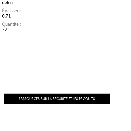
delrin
Épaisseur :
0,71
Quantité :
72
RESSOURCES SUR LA SÉCURITÉ ET LES PRODUITS