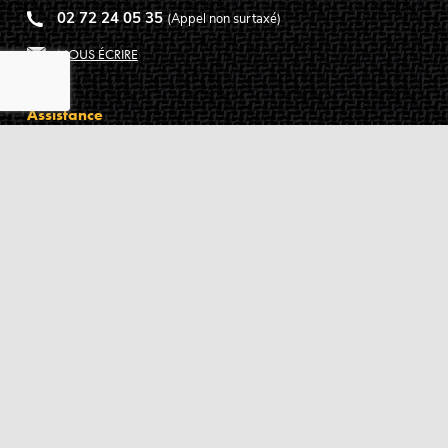
02 72 24 05 35
(Appel non surtaxé)
NOUS ÉCRIRE
Assistance
Guides d'achat
Questions des musiciens
Modes de livraison
Modes de paiement
Retours produits
Garanties produits
Service après vente
Centres techniques agréés Algam
Carte des luthiers guitare français
Qui sommes-nous ?
Pourquoi nous faire confiance ?