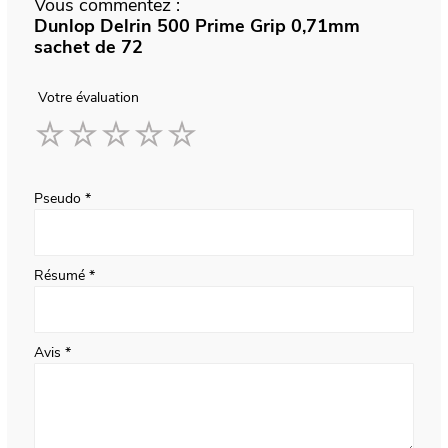
Vous commentez :
Dunlop Delrin 500 Prime Grip 0,71mm
sachet de 72
Votre évaluation
1
2
3
4
5
star
stars
stars
stars
stars
Pseudo
Résumé
Avis