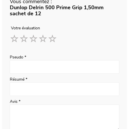
Vous commentez :
Dunlop Delrin 500 Prime Grip 1,50mm
sachet de 12
Votre évaluation
1
2
3
4
5
star
stars
stars
stars
stars
Pseudo
Résumé
Avis