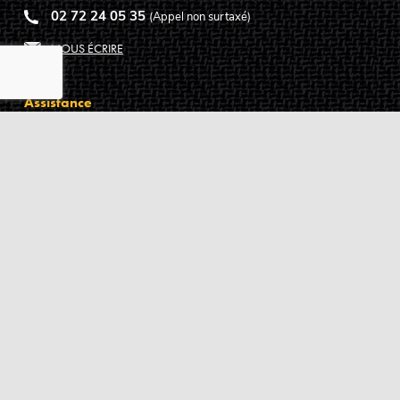
02 72 24 05 35
(Appel non surtaxé)
NOUS ÉCRIRE
Assistance
Guides d'achat
Questions des musiciens
Modes de livraison
Modes de paiement
Retours produits
Garanties produits
Service après vente
Centres techniques agréés Algam
Carte des luthiers guitare français
Qui sommes-nous ?
Pourquoi nous faire confiance ?