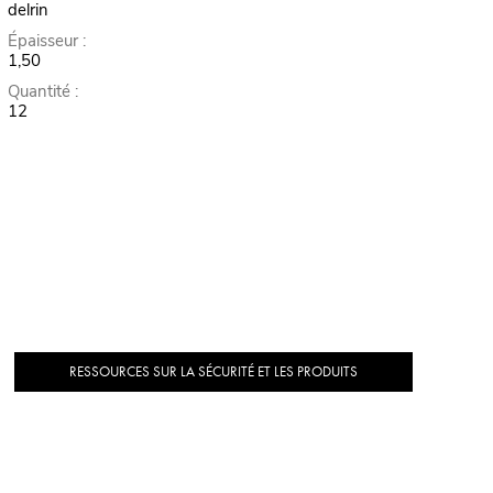
delrin
Épaisseur :
1,50
Quantité :
12
RESSOURCES SUR LA SÉCURITÉ ET LES PRODUITS