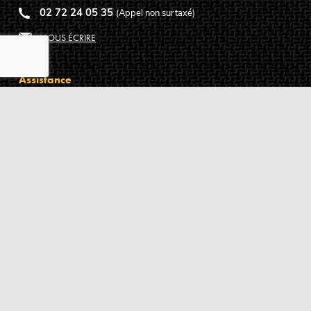
02 72 24 05 35
(Appel non surtaxé)
NOUS ÉCRIRE
Assistance
Guides d'achat
Questions des musiciens
Modes de livraison
Modes de paiement
Retours produits
Garanties produits
Service après vente
Centres techniques agréés Algam
Carte des luthiers guitare français
Qui sommes-nous ?
Pourquoi nous faire confiance ?