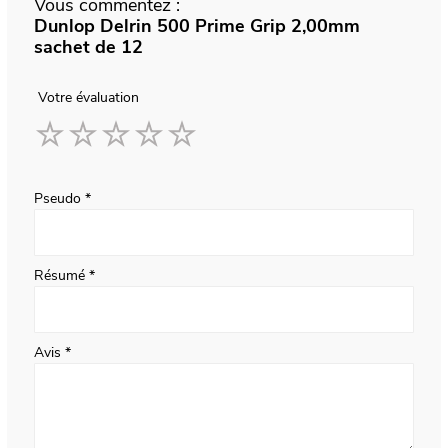
Vous commentez :
Dunlop Delrin 500 Prime Grip 2,00mm
sachet de 12
Votre évaluation
1
2
3
4
5
star
stars
stars
stars
stars
Pseudo
Résumé
Avis