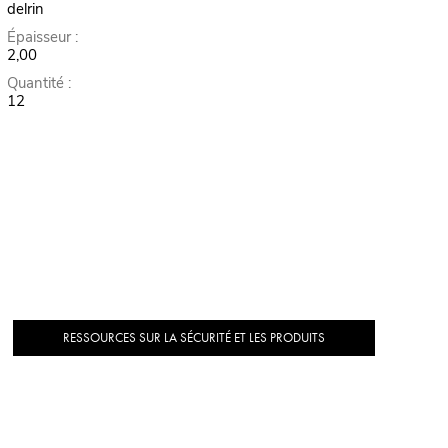
delrin
Épaisseur :
2,00
Quantité :
12
RESSOURCES SUR LA SÉCURITÉ ET LES PRODUITS