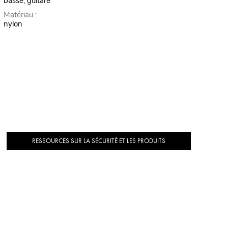
basse, guitare
Matériau :
nylon
RESSOURCES SUR LA SÉCURITÉ ET LES PRODUITS