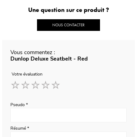
Une question sur ce produit ?
NOUS CONTACTER
Vous commentez :
Dunlop Deluxe Seatbelt - Red
Votre évaluation
1
2
3
4
5
star
stars
stars
stars
stars
Pseudo
Résumé