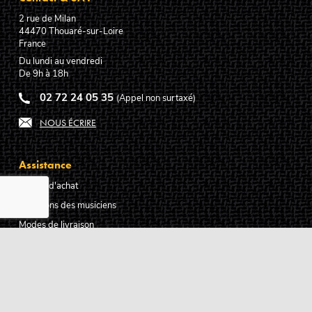
2 rue de Milan
44470
Thouaré-sur-Loire
France
Du lundi au vendredi
De 9h à 18h
02 72 24 05 35
(Appel non surtaxé)
NOUS ÉCRIRE
Assistance
Guides d'achat
Questions des musiciens
Modes de livraison
Modes de paiement
Retours produits
Garanties produits
Service après vente