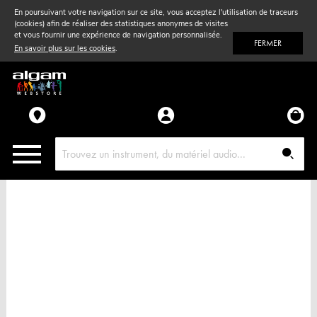
En poursuivant votre navigation sur ce site, vous acceptez l'utilisation de traceurs
(cookies) afin de réaliser des statistiques anonymes de visites
Vent
& Violon
et vous fournir une expérience de navigation personnalisée.
FERMER
En savoir plus sur les cookies
.
Accessoires
Pièces détachées