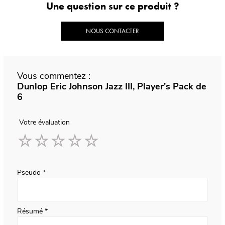
Une question sur ce produit ?
NOUS CONTACTER
Vous commentez :
Dunlop Eric Johnson Jazz III, Player's Pack de
6
Votre évaluation
1
2
3
4
5
star
stars
stars
stars
stars
Pseudo
Résumé