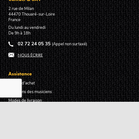
2 rue de Milan
44470
Thouaré-sur-Loire
France
Du lundi au vendredi
De 9h à 18h
02 72 24 05 35
(Appel non surtaxé)
NOUS ÉCRIRE
Assistance
Guides d'achat
Questions des musiciens
Modes de livraison
Modes de paiement
Retours produits
Garanties produits
Service après vente