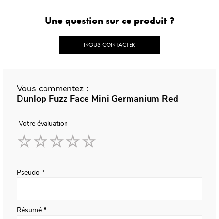
Une question sur ce produit ?
NOUS CONTACTER
Vous commentez :
Dunlop Fuzz Face Mini Germanium Red
Votre évaluation
1
2
3
4
5
star
stars
stars
stars
stars
Pseudo
Résumé