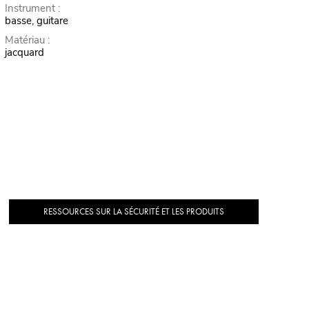
Instrument :
basse, guitare
Matériau :
jacquard
RESSOURCES SUR LA SÉCURITÉ ET LES PRODUITS