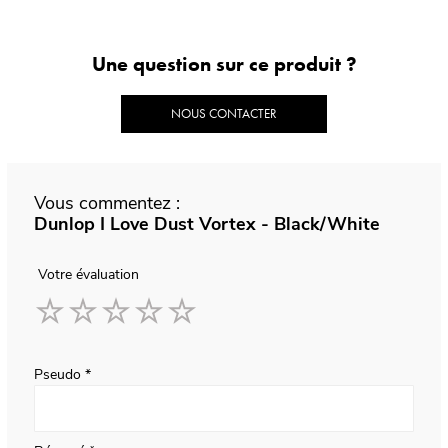
Une question sur ce produit ?
NOUS CONTACTER
Vous commentez :
Dunlop I Love Dust Vortex - Black/White
Votre évaluation
1
2
3
4
5
star
stars
stars
stars
stars
Pseudo