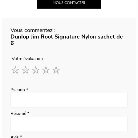
NOUS CONTACTER
Vous commentez :
Dunlop Jim Root Signature Nylon sachet de
6
Votre évaluation
1
2
3
4
5
star
stars
stars
stars
stars
Pseudo
Résumé
Avis