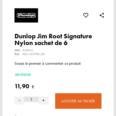
Dunlop Jim Root Signature
Nylon sachet de 6
SKU
534632
Ref.
ADU 447PJR138
Soyez le premier à commenter ce produit
EN STOCK
11,90
€
-
+
AJOUTER AU PANIER