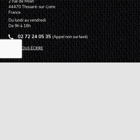
2 rue de Milan
44470
Thouaré-sur-Loire
France
Du lundi au vendredi
De 9h à 18h
02 72 24 05 35
(Appel non surtaxé)
NOUS ÉCRIRE
Assistance
Guides d'achat
Questions des musiciens
Modes de livraison
Modes de paiement
Retours produits
Garanties produits
Service après vente
Centres techniques agréés Algam