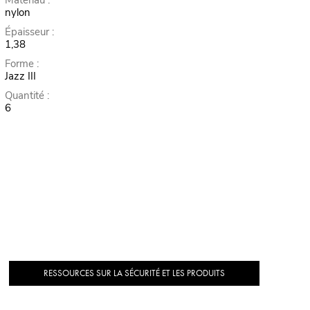
Matériau :
nylon
Épaisseur :
1,38
Forme :
Jazz III
Quantité :
6
RESSOURCES SUR LA SÉCURITÉ ET LES PRODUITS