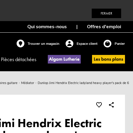
FERMER
Qui sommes-nous
|
Offres d'emploi
Trouver un magasin
Espace client
Panier
Pièces détachées
ires guitare
Médiator
Dunlop Jimi Hendrix Electric ladyland heavy player's pack de 6
mi Hendrix Electric