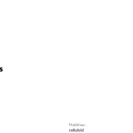
s
Matériau :
celluloïd