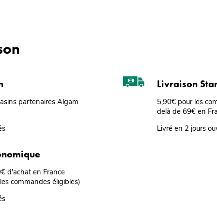
ison
n
Livraison St
gasins partenaires Algam
5,90€ pour les co
delà de 69€ en Fr
és
Livré en 2 jours ou
conomique
69€ d'achat en France
 les commandes éligibles)
és