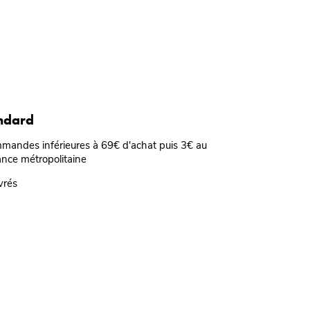
andard
mmandes inférieures à 69€ d'achat puis 3€ au
ance métropolitaine
vrés