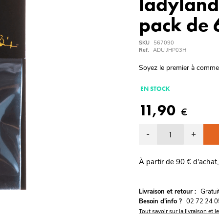
ladyland
pack de 
SKU
567090
Ref.
ADU JHP03H
Soyez le premier à comme
EN STOCK
11,90
€
-
+
À partir de 90 € d'achat,
G
Livraison et retour :
ratu
Besoin d'info ?
02 72 24 0
Tout savoir sur la livraison et l