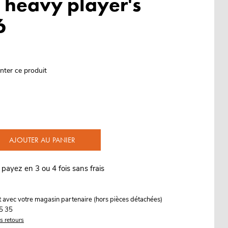
 heavy player's
6
nter ce produit
AJOUTER AU PANIER
 payez en 3 ou 4 fois sans frais
it avec votre magasin partenaire (hors pièces détachées)
5 35
es retours