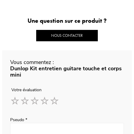
Une question sur ce produit ?
NOUS CONTACTER
Vous commentez :
Dunlop Kit entretien guitare touche et corps
mini
Votre évaluation
1
2
3
4
5
star
stars
stars
stars
stars
Pseudo