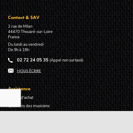
Contact & SAV
2 rue de Milan
44470
Thouaré-sur-Loire
France
Du lundi au vendredi
De 9h à 18h
02 72 24 05 35
(Appel non surtaxé)
NOUS ÉCRIRE
Assistance
Guides d'achat
Questions des musiciens
Modes de livraison
Modes de paiement
Retours produits