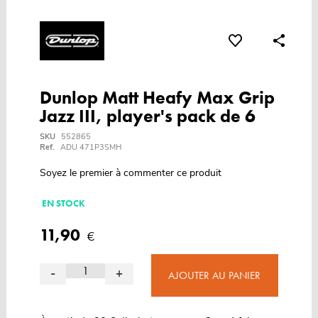
Dunlop Matt Heafy Max Grip
Jazz III, player's pack de 6
SKU
552865
Ref.
ADU 471P3SMH
Soyez le premier à commenter ce produit
EN STOCK
11,90
€
-
+
AJOUTER AU PANIER