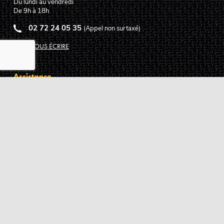
Du lundi au vendredi
De 9h à 18h
02 72 24 05 35
(Appel non surtaxé)
NOUS ÉCRIRE
Assistance
Guides d'achat
Questions des musiciens
Modes de livraison
Modes de paiement
Retours produits
Garanties produits
Service après vente
Centres techniques agréés Algam
Carte des luthiers guitare français
Qui sommes-nous ?