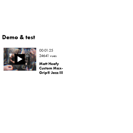
Demo & test
00:01:25
24641 vues
Matt Heafy
Custom Max-
Grip® Jazz III