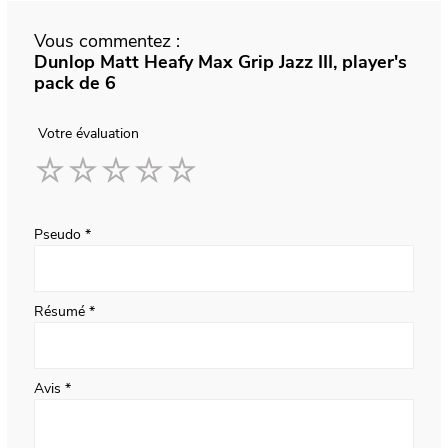
Vous commentez :
Dunlop Matt Heafy Max Grip Jazz III, player's
pack de 6
Votre évaluation
1
2
3
4
5
star
stars
stars
stars
stars
Pseudo
Résumé
Avis