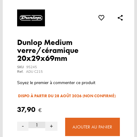
Dunlop Medium
verre/céramique
20x29x69mm
SKU
95245
Ref.
ADU C215
Soyez le premier à commenter ce produit
DISPO À PARTIR DU 28 AOÛT 2026 (NON CONFIRMÉ)
37,90
€
-
+
AJOUTER AU PANIER