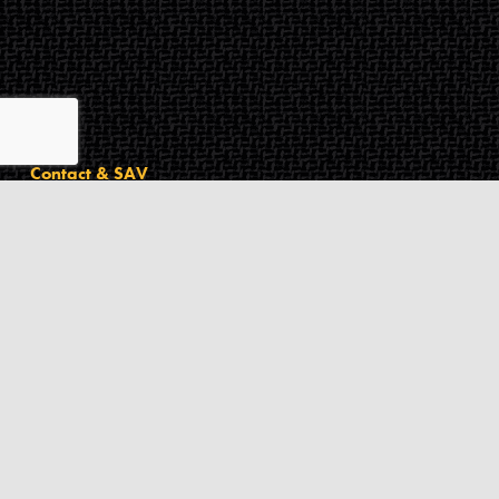
Contact & SAV
2 rue de Milan
44470
Thouaré-sur-Loire
France
Du lundi au vendredi
De 9h à 18h
02 72 24 05 35
(Appel non surtaxé)
NOUS ÉCRIRE
Assistance
Guides d'achat