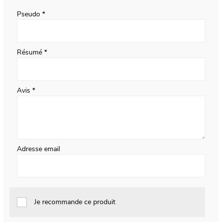
star
stars
stars
stars
stars
Pseudo
Résumé
Avis
Adresse email
Je recommande ce produit