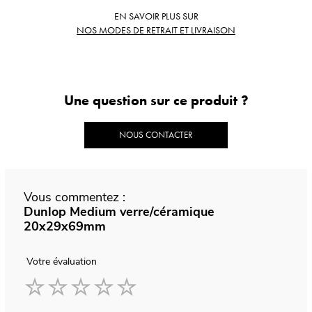
EN SAVOIR PLUS SUR
NOS MODES DE RETRAIT ET LIVRAISON
Une question sur ce produit ?
NOUS CONTACTER
Vous commentez :
Dunlop Medium verre/céramique
20x29x69mm
Votre évaluation
1
2
3
4
5