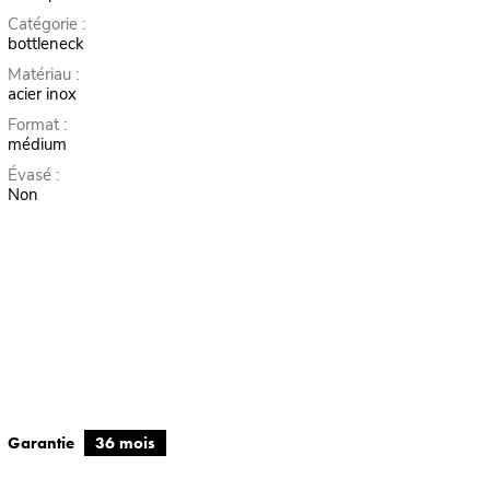
Catégorie :
bottleneck
Matériau :
acier inox
Format :
médium
Évasé :
Non
Garantie
36 mois