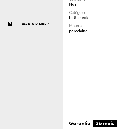
Noir
Catégorie :
bottleneck
BESOIN D'AIDE ?
Matériau :
porcelaine
Garantie
36 mois