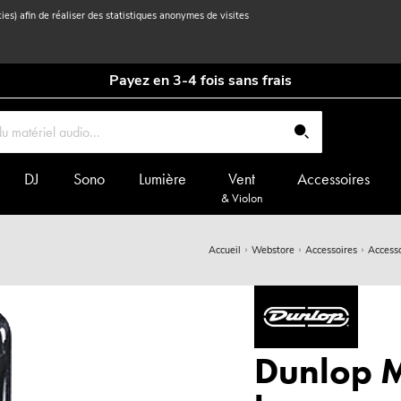
kies) afin de réaliser des statistiques anonymes de visites
Payez en 3-4 fois sans frais
DJ
Sono
Lumière
Vent
Accessoires
& Violon
Accueil
Webstore
Accessoires
Accesso
Dunlop M