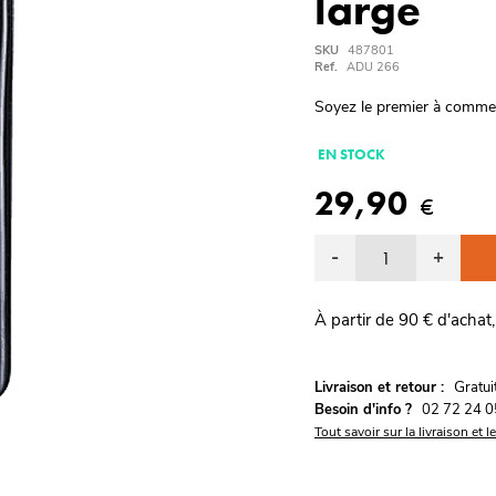
large
SKU
487801
Ref.
ADU 266
Soyez le premier à comme
EN STOCK
29,90
€
-
+
À partir de 90 € d'achat,
G
Livraison et retour :
ratu
Besoin d'info ?
02 72 24 0
Tout savoir sur la livraison et l