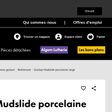
FERMER
Qui sommes-nous
|
Offres d'emploi
Trouver un magasin
Espace client
Panier
Pièces détachées
ires guitare
Bottleneck
Dunlop Mudslide porcelaine large
udslide porcelaine