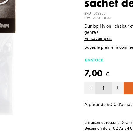
sachet d
SKU
109980
Ref.
ADU 44P38
Dunlop Nylon : chaleur et
genre !
En savoir plus
Soyez le premier à comme
EN STOCK
7,00
€
-
+
À partir de 90 € d'achat,
G
Livraison et retour :
ratu
Besoin d'info ?
02 72 24 0