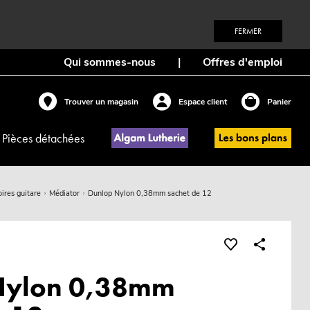
FERMER
Qui sommes-nous
|
Offres d'emploi
Trouver un magasin
Espace client
Panier
Pièces détachées
ires guitare
Médiator
Dunlop Nylon 0,38mm sachet de 12
Nylon 0,38mm