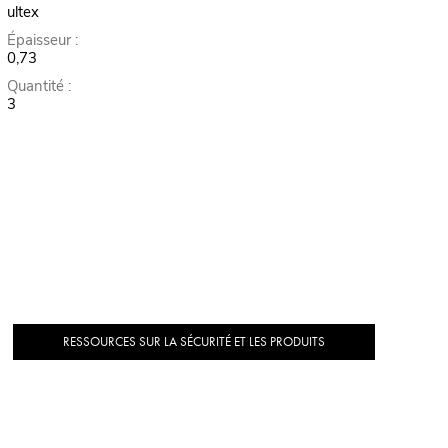
ultex
Épaisseur :
0,73
Quantité :
3
RESSOURCES SUR LA SÉCURITÉ ET LES PRODUITS