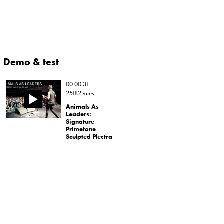
Demo & test
00:00:31
25182 vues
Animals As
Leaders:
Signature
Primetone
Sculpted Plectra