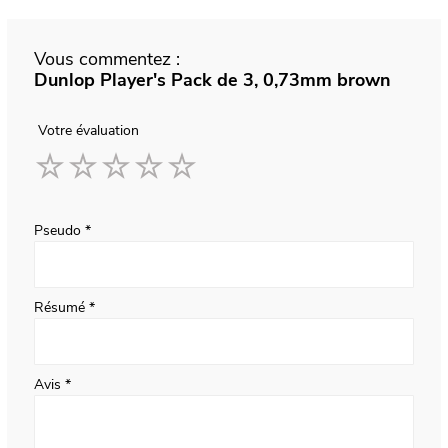
Vous commentez :
Dunlop Player's Pack de 3, 0,73mm brown
Votre évaluation
1
2
3
4
5
star
stars
stars
stars
stars
Pseudo
Résumé
Avis