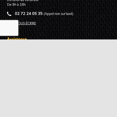
Du lundi au vendredi
De 9h à 18h
02 72 24 05 35
(Appel non surtaxé)
NOUS ÉCRIRE
Assistance
Guides d'achat
Questions des musiciens
Modes de livraison
Modes de paiement
Retours produits
Garanties produits
Service après vente
Centres techniques agréés Algam
Carte des luthiers guitare français
Qui sommes-nous ?