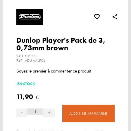
Dunlop Player's Pack de 3,
0,73mm brown
SKU
535335
Ref.
ADU AALP01
Soyez le premier à commenter ce produit
EN STOCK
11,90
€
-
+
AJOUTER AU PANIER