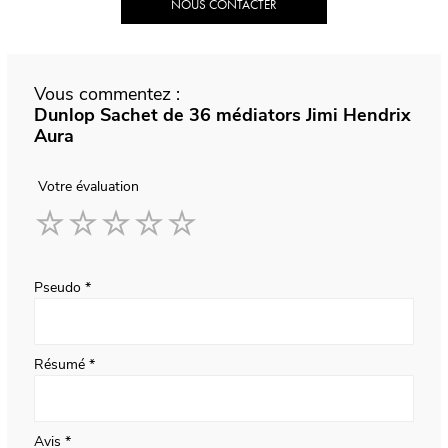
NOUS CONTACTER
Vous commentez :
Dunlop Sachet de 36 médiators Jimi Hendrix
Aura
Votre évaluation
1
2
3
4
5
star
stars
stars
stars
stars
Pseudo
Résumé
Avis