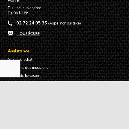
France
Du lundi au vendredi
De 9h à 18h
02 72 24 05 35
(Appel non surtaxé)
NOUS ÉCRIRE
Assistance
Guides d'achat
Questions des musiciens
Modes de livraison
Modes de paiement
Retours produits
Garanties produits
Service après vente
Centres techniques agréés Algam
Carte des luthiers guitare français