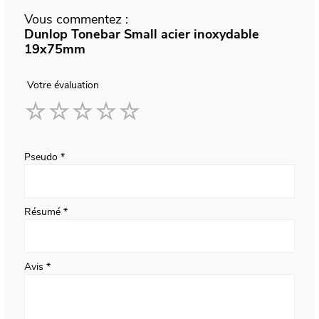
Vous commentez :
Dunlop Tonebar Small acier inoxydable
19x75mm
Votre évaluation
1
2
3
4
5
star
stars
stars
stars
stars
Pseudo
Résumé
Avis