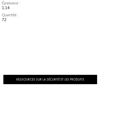
Épaisseur :
1,14
Quantité :
72
RESSOURCES SUR LA SÉCURITÉ ET LES PRODUITS