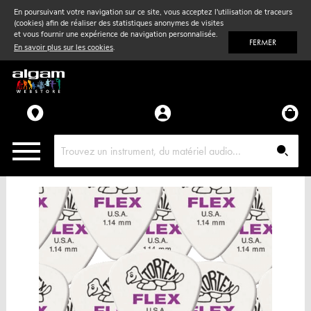
En poursuivant votre navigation sur ce site, vous acceptez l'utilisation de traceurs
(cookies) afin de réaliser des statistiques anonymes de visites
Vent
& Violon
et vous fournir une expérience de navigation personnalisée.
FERMER
En savoir plus sur les cookies
.
Accessoires
Pièces détachées