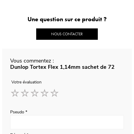
Une question sur ce produit ?
NOUS CONTACTER
Vous commentez :
Dunlop Tortex Flex 1,14mm sachet de 72
Votre évaluation
1
2
3
4
5
star
stars
stars
stars
stars
Pseudo