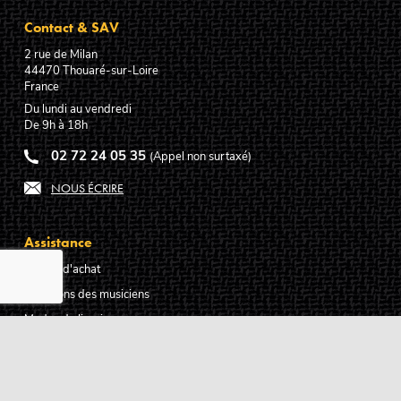
Contact & SAV
2 rue de Milan
44470
Thouaré-sur-Loire
France
Du lundi au vendredi
De 9h à 18h
02 72 24 05 35
(Appel non surtaxé)
NOUS ÉCRIRE
Assistance
Guides d'achat
Questions des musiciens
Modes de livraison
Modes de paiement
Retours produits
Garanties produits