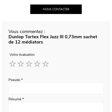
NOUS CONTACTER
Vous commentez :
Dunlop Tortex Flex Jazz III 0,73mm sachet
de 12 médiators
Votre évaluation
1
2
3
4
5
star
stars
stars
stars
stars
Pseudo
Résumé