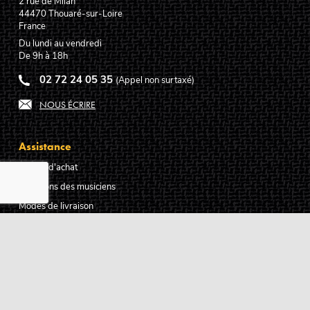
2 rue de Milan
44470
Thouaré-sur-Loire
France
Du lundi au vendredi
De 9h à 18h
02 72 24 05 35
(Appel non surtaxé)
NOUS ÉCRIRE
Assistance
Guides d'achat
Questions des musiciens
Modes de livraison
Modes de paiement
Retours produits
Garanties produits
Service après vente
Centres techniques agréés Algam