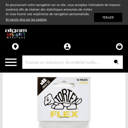
En poursuivant votre navigation sur ce site, vous acceptez l'utilisation de traceurs
(cookies) afin de réaliser des statistiques anonymes de visites
Vent
& Violon
et vous fournir une expérience de navigation personnalisée.
FERMER
En savoir plus sur les cookies
.
Accessoires
Pièces détachées