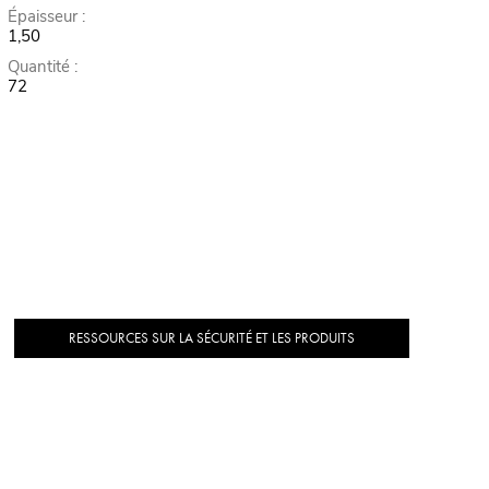
Épaisseur :
1,50
Quantité :
72
RESSOURCES SUR LA SÉCURITÉ ET LES PRODUITS