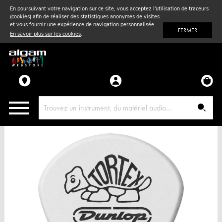
En poursuivant votre navigation sur ce site, vous acceptez l'utilisation de traceurs
(cookies) afin de réaliser des statistiques anonymes de visites
Vent
& Violon
et vous fournir une expérience de navigation personnalisée.
FERMER
En savoir plus sur les cookies
.
Accessoires
Pièces détachées