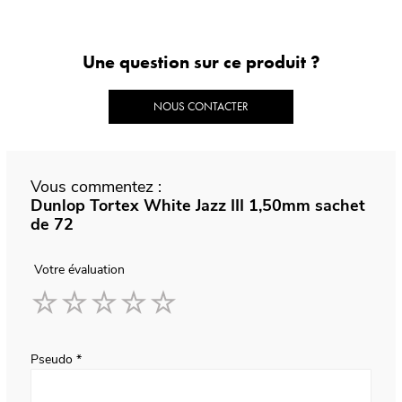
Une question sur ce produit ?
NOUS CONTACTER
Vous commentez :
Dunlop Tortex White Jazz III 1,50mm sachet
de 72
Votre évaluation
1
2
3
4
5
star
stars
stars
stars
stars
Pseudo