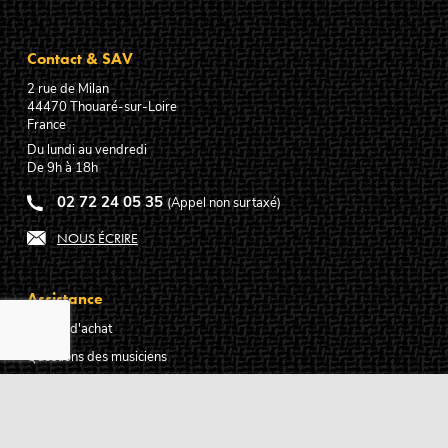
Contact & SAV
2 rue de Milan
44470
Thouaré-sur-Loire
France
Du lundi au vendredi
De 9h à 18h
02 72 24 05 35
(Appel non surtaxé)
NOUS ÉCRIRE
Assistance
Guides d'achat
Questions des musiciens
Modes de livraison
Modes de paiement
Retours produits