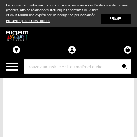
En poursuivant votre navigation sur ce site, vous acceptez l'utilisation de traceurs
(cookies) afin de réaliser des statistiques anonymes de visites
Vent
& Violon
et vous fournir une expérience de navigation personnalisée.
FERMER
En savoir plus sur les cookies
.
Accessoires
Pièces détachées