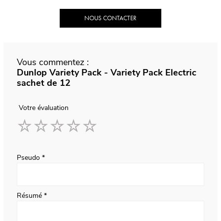
NOUS CONTACTER
Vous commentez :
Dunlop Variety Pack - Variety Pack Electric
sachet de 12
Votre évaluation
1
2
3
4
5
star
stars
stars
stars
stars
Pseudo
Résumé