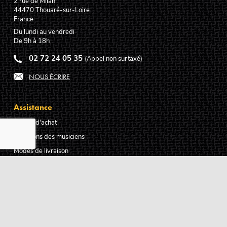
2 rue de Milan
44470
Thouaré-sur-Loire
France
Du lundi au vendredi
De 9h à 18h
02 72 24 05 35
(Appel non surtaxé)
NOUS ÉCRIRE
Assistance
Guides d'achat
Questions des musiciens
Modes de livraison
Modes de paiement
Retours produits
Garanties produits
Service après vente
Centres techniques agréés Algam