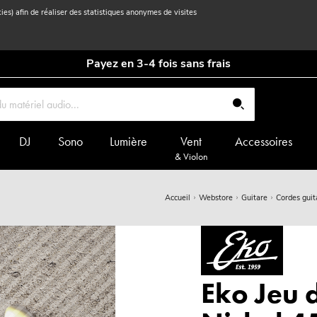
kies) afin de réaliser des statistiques anonymes de visites
Payez en 3-4 fois sans frais
DJ
Sono
Lumière
Vent
Accessoires
& Violon
Accueil
Webstore
Guitare
Cordes guit
Eko Jeu 