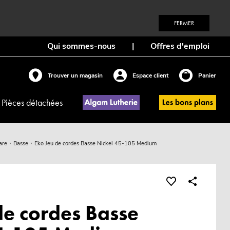
FERMER
Qui sommes-nous
|
Offres d'emploi
Trouver un magasin
Espace client
Panier
Pièces détachées
are
Basse
Eko Jeu de cordes Basse Nickel 45-105 Medium
de cordes Basse