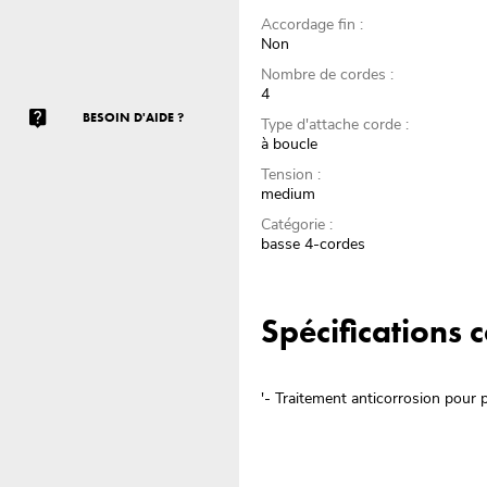
Accordage fin :
Non
Nombre de cordes :
4
BESOIN D'AIDE ?
Type d'attache corde :
à boucle
Tension :
medium
Catégorie :
basse 4-cordes
Spécifications
'- Traitement anticorrosion pour 