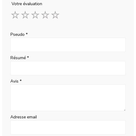
Votre évaluation
1
2
3
4
5
star
stars
stars
stars
stars
Pseudo
Résumé
Avis
Adresse email