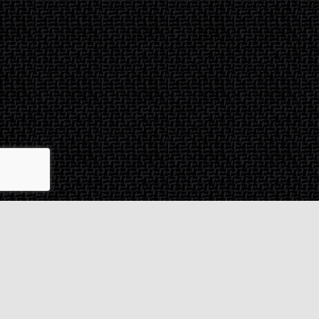
Contact & SAV
2 rue de Milan
44470
Thouaré-sur-Loire
France
Du lundi au vendredi
De 9h à 18h