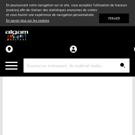
En poursuivant votre navigation sur ce site, vous acceptez l'utilisation de traceurs
(cookies) afin de réaliser des statistiques anonymes de visites
Vent
& Violon
et vous fournir une expérience de navigation personnalisée.
FERMER
En savoir plus sur les cookies
.
Accessoires
Pièces détachées