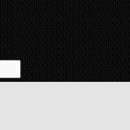
Contact & SAV
2 rue de Milan
44470
Thouaré-sur-Loire
France
Du lundi au vendredi
De 9h à 18h