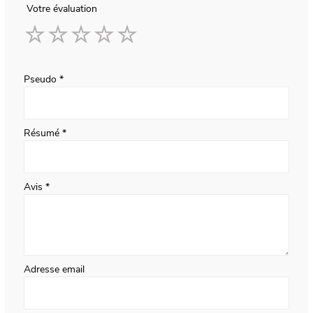
Votre évaluation
1
2
3
4
5
star
stars
stars
stars
stars
Pseudo
Résumé
Avis
Adresse email