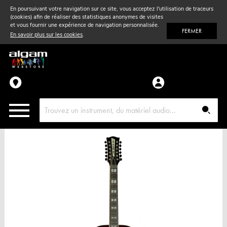
En poursuivant votre navigation sur ce site, vous acceptez l'utilisation de traceurs
(cookies) afin de réaliser des statistiques anonymes de visites
Vent
& Violon
et vous fournir une expérience de navigation personnalisée.
FERMER
En savoir plus sur les cookies
.
Accessoires
Pièces détachées