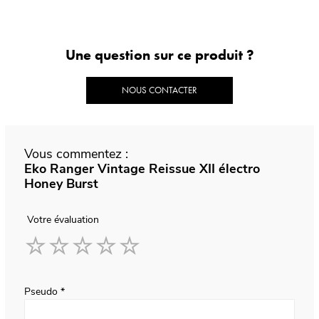
Une question sur ce produit ?
NOUS CONTACTER
Vous commentez :
Eko Ranger Vintage Reissue XII électro
Honey Burst
Votre évaluation
1
2
3
4
5
star
stars
stars
stars
stars
Pseudo