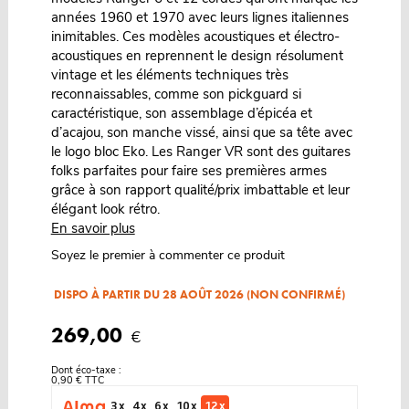
années 1960 et 1970 avec leurs lignes italiennes
inimitables. Ces modèles acoustiques et électro-
acoustiques en reprennent le design résolument
vintage et les éléments techniques très
reconnaissables, comme son pickguard si
caractéristique, son assemblage d’épicéa et
d’acajou, son manche vissé, ainsi que sa tête avec
le logo bloc Eko. Les Ranger VR sont des guitares
folks parfaites pour faire ses premières armes
grâce à son rapport qualité/prix imbattable et leur
élégant look rétro.
En savoir plus
Soyez le premier à commenter ce produit
DISPO À PARTIR DU 28 AOÛT 2026 (NON CONFIRMÉ)
269,00
€
Dont éco-taxe :
0,90 € TTC
3 x
4 x
6 x
10 x
12 x