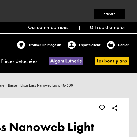
FERMER
Qui sommes-nous
|
Offres d'emploi
Trouver un magasin
Espace client
Panier
Pièces détachées
are
Basse
Elixir Bass Nanoweb Light 45-100
ass Nanoweb Light