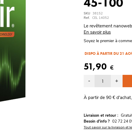
45-100
SKU
38152
Ref.
CEL 14052
Le revêtement nanoweb 
En savoir plus
Soyez le premier à comme
DISPO À PARTIR DU 21 A
51,90
€
-
+
À partir de 90 € d'achat,
G
Livraison et retour :
ratu
Besoin d'info ?
02 72 24 0
Tout savoir sur la livraison et l