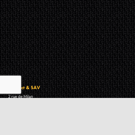
Contact & SAV
2 rue de Milan
44470
Thouaré-sur-Loire
France
Du lundi au vendredi
De 9h à 18h
02 72 24 05 35
(Appel non surtaxé)