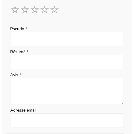
1
2
3
4
5
star
stars
stars
stars
stars
Pseudo
Résumé
Avis
Adresse email