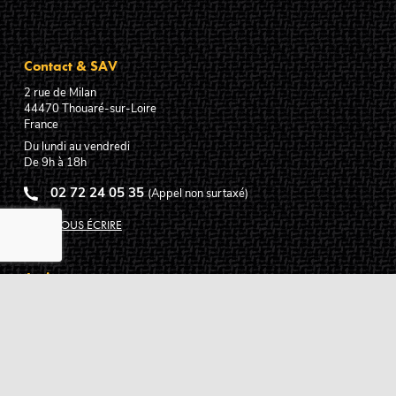
Contact & SAV
2 rue de Milan
44470
Thouaré-sur-Loire
France
Du lundi au vendredi
De 9h à 18h
02 72 24 05 35
(Appel non surtaxé)
NOUS ÉCRIRE
Assistance
Guides d'achat
Questions des musiciens
Modes de livraison
Modes de paiement