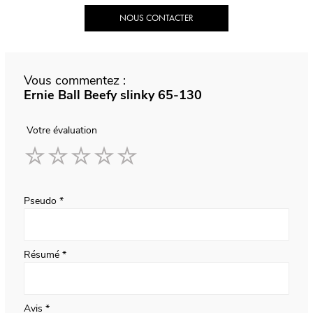
NOUS CONTACTER
Vous commentez :
Ernie Ball Beefy slinky 65-130
Votre évaluation
1
2
3
4
5
star
stars
stars
stars
stars
Pseudo
Résumé
Avis