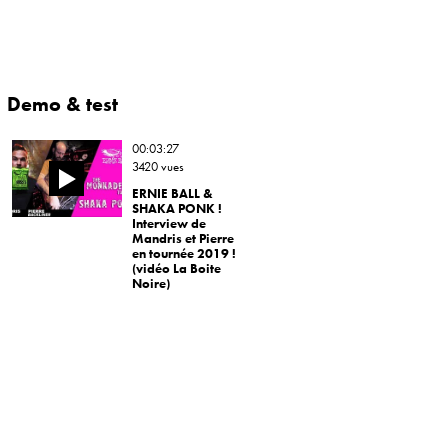
Demo & test
00:03:27
3420 vues
ERNIE BALL &
SHAKA PONK !
Interview de
Mandris et Pierre
en tournée 2019 !
(vidéo La Boite
Noire)