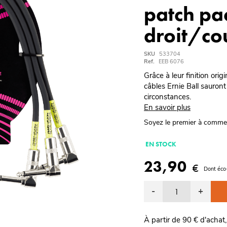
patch pac
droit/co
SKU
533704
Ref.
EEB 6076
Grâce à leur finition origi
câbles Ernie Ball sauront 
circonstances.
En savoir plus
Soyez le premier à comme
EN STOCK
23,90
€
Dont éco
-
+
À partir de 90 € d'achat,