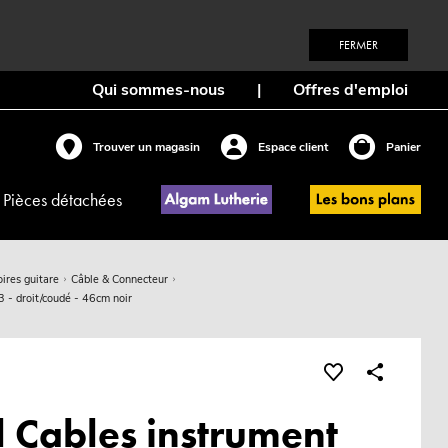
FERMER
Qui sommes-nous
|
Offres d'emploi
Trouver un magasin
Espace client
Panier
Pièces détachées
ires guitare
Câble & Connecteur
3 - droit/coudé - 46cm noir
l Cables instrument