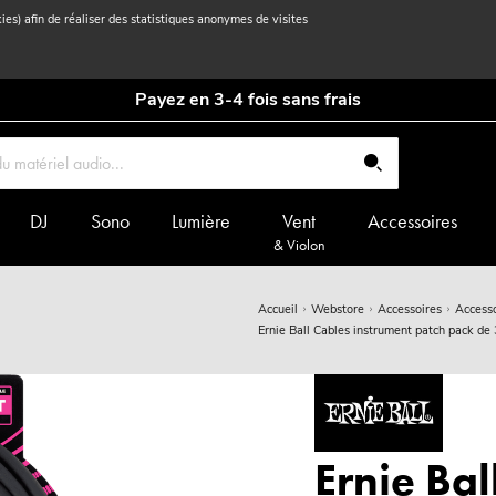
kies) afin de réaliser des statistiques anonymes de visites
Payez en 3-4 fois sans frais
DJ
Sono
Lumière
Vent
Accessoires
& Violon
Accueil
Webstore
Accessoires
Accesso
Ernie Ball Cables instrument patch pack de 
Ernie Bal