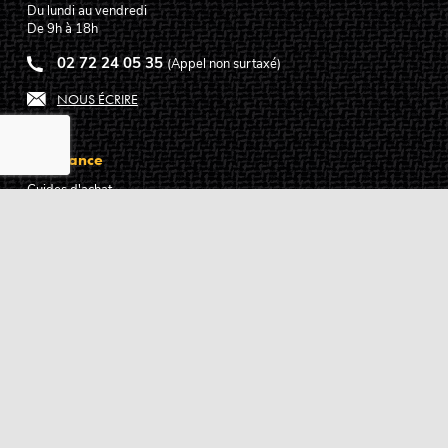
Du lundi au vendredi
De 9h à 18h
02 72 24 05 35
(Appel non surtaxé)
NOUS ÉCRIRE
Assistance
Guides d'achat
Questions des musiciens
Modes de livraison
Modes de paiement
Retours produits
Garanties produits
Service après vente
Centres techniques agréés Algam
Carte des luthiers guitare français
Qui sommes-nous ?