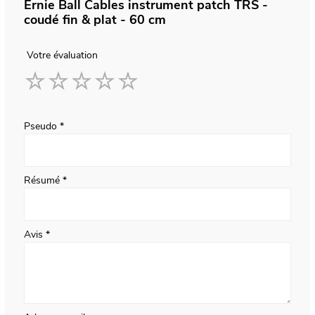
Ernie Ball Cables instrument patch TRS -
coudé fin & plat - 60 cm
Votre évaluation
1
2
3
4
5
star
stars
stars
stars
stars
Pseudo
Résumé
Avis