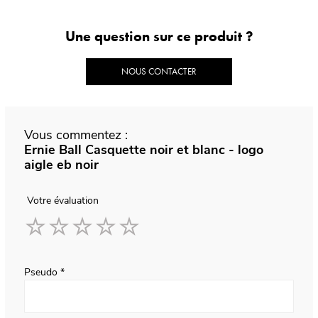
Une question sur ce produit ?
NOUS CONTACTER
Vous commentez :
Ernie Ball Casquette noir et blanc - logo
aigle eb noir
Votre évaluation
1
2
3
4
5
star
stars
stars
stars
stars
Pseudo