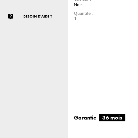
Noir
Quantité :
BESOIN D'AIDE ?
1
Garantie
36 mois