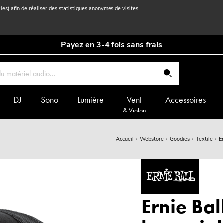
kies) afin de réaliser des statistiques anonymes de visites
Payez en 3-4 fois sans frais
DJ
Sono
Lumière
Vent
Accessoires
& Violon
Accueil
Webstore
Goodies
Textile
E
Ernie Bal