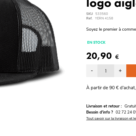
logo aig
SKU
533560
Ref.
YERN 4158
Soyez le premier à comme
EN STOCK
20,90
€
-
+
À partir de 90 € d'achat,
G
Livraison et retour :
ratu
Besoin d'info ?
02 72 24 0
Tout savoir sur la livraison et l