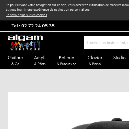
En poursuivant votre navigation sur ce site, vous acceptez l'utilisation de traceurs (coo
et vous fournir une expérience de navigation personnalisée.
En savoir plus sur les cookies
.
Tel : 02 72 24 05 35
Guitare
Ampli
Batterie
Clavier
Studio
& Co
& Effets
& Percussion
& Piano