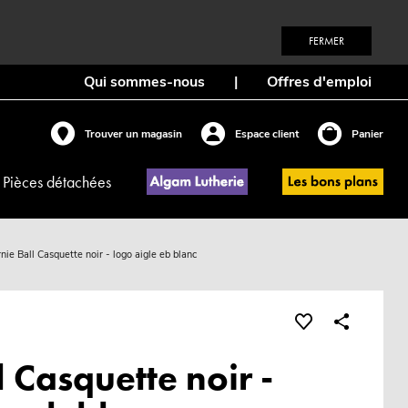
FERMER
Qui sommes-nous
|
Offres d'emploi
Trouver un magasin
Espace client
Panier
Pièces détachées
rnie Ball Casquette noir - logo aigle eb blanc
l Casquette noir -