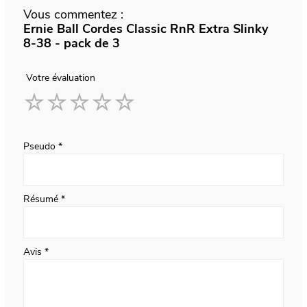
Vous commentez :
Ernie Ball Cordes Classic RnR Extra Slinky
8-38 - pack de 3
Votre évaluation
1
2
3
4
5
star
stars
stars
stars
stars
Pseudo
Résumé
Avis