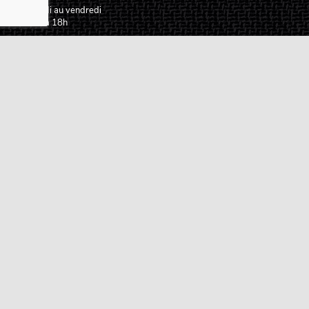
Du lundi au vendredi
De 9h à 18h
02 72 24 05 35
(Appel non surtaxé)
NOUS ÉCRIRE
Assistance
Guides d'achat
Questions des musiciens
Modes de livraison
Modes de paiement
Retours produits
Garanties produits
Service après vente
Centres techniques agréés Algam
Carte des luthiers guitare français
Qui sommes-nous ?