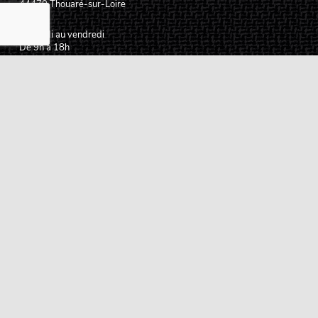
44470
Thouaré-sur-Loire
France
Du lundi au vendredi
De 9h à 18h
02 72 24 05 35
(Appel non surtaxé)
NOUS ÉCRIRE
Assistance
Guides d'achat
Questions des musiciens
Modes de livraison
Modes de paiement
Retours produits
Garanties produits
Service après vente
Centres techniques agréés Algam