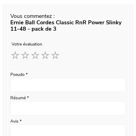
Vous commentez :
Ernie Ball Cordes Classic RnR Power Slinky
11-48 - pack de 3
Votre évaluation
1
2
3
4
5
star
stars
stars
stars
stars
Pseudo
Résumé
Avis