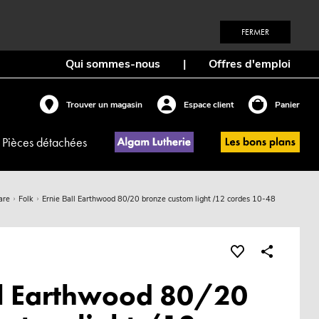
FERMER
Qui sommes-nous
|
Offres d'emploi
Trouver un magasin
Espace client
Panier
Pièces détachées
are
Folk
Ernie Ball Earthwood 80/20 bronze custom light /12 cordes 10-48
ll Earthwood 80/20