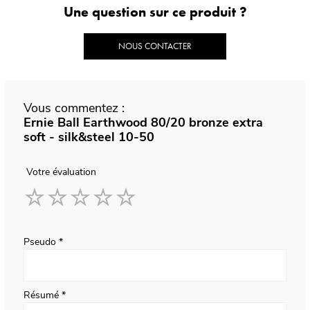
Une question sur ce produit ?
NOUS CONTACTER
Vous commentez :
Ernie Ball Earthwood 80/20 bronze extra
soft - silk&steel 10-50
Votre évaluation
1
2
3
4
5
star
stars
stars
stars
stars
Pseudo
Résumé