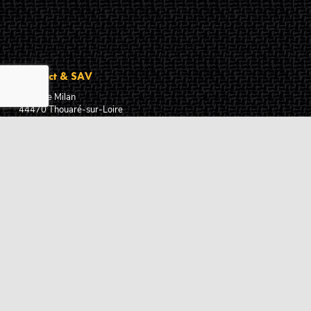
Contact & SAV
2 rue de Milan
44470
Thouaré-sur-Loire
France
Du lundi au vendredi
De 9h à 18h
02 72 24 05 35
(Appel non surtaxé)
NOUS ÉCRIRE
Assistance
Guides d'achat
Questions des musiciens
Modes de livraison