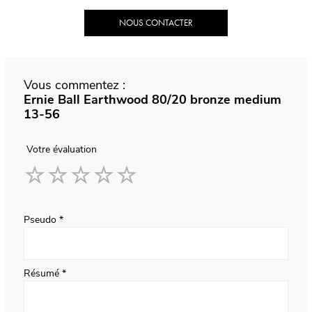
NOUS CONTACTER
Vous commentez :
Ernie Ball Earthwood 80/20 bronze medium
13-56
Votre évaluation
1
2
3
4
5
star
stars
stars
stars
stars
Pseudo
Résumé