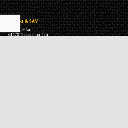
Contact & SAV
2 rue de Milan
44470
Thouaré-sur-Loire
France
Du lundi au vendredi
De 9h à 18h
02 72 24 05 35
(Appel non surtaxé)
NOUS ÉCRIRE
Assistance
Guides d'achat
Questions des musiciens
Modes de livraison
Modes de paiement