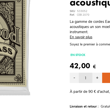
acoustiq
SKU
533052
Ref.
CEB 2070
La gamme de cordes Ear
acoustiques un son moell
instrument.
En savoir plus
Soyez le premier à comme
EN STOCK
42,00
€
-
+
À partir de 90 € d'achat,
G
Livraison et retour :
ratu