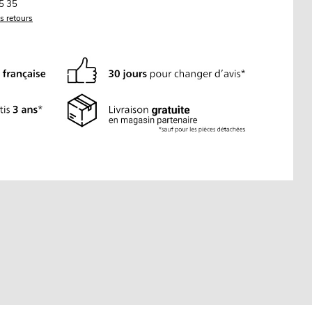
5 35
es retours