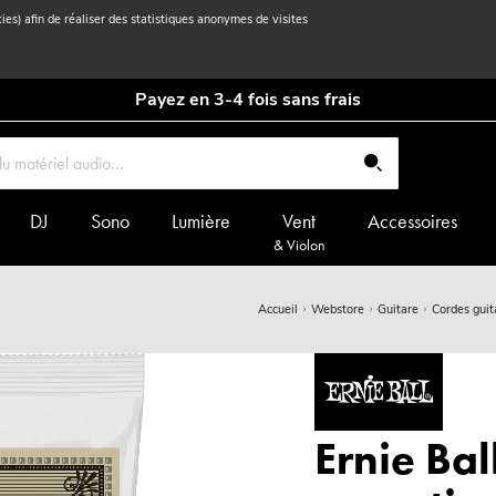
kies) afin de réaliser des statistiques anonymes de visites
Payez en 3-4 fois sans frais
DJ
Sono
Lumière
Vent
Accessoires
& Violon
Accueil
Webstore
Guitare
Cordes guit
Ernie Ba