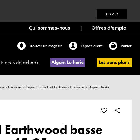
FERMER
Qui sommes-nous
|
Offres d'emploi
Trouver un magasin
Espace client
Panier
Pièces détachées
are
Basse acoustique
Ernie Ball Earthwood basse acoustique 45-95
ll Earthwood basse