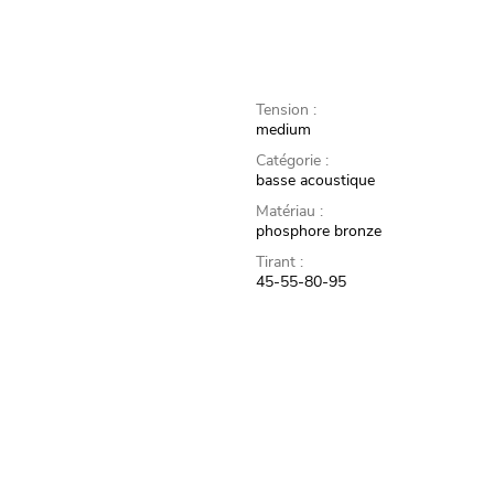
Tension :
medium
Catégorie :
basse acoustique
Matériau :
phosphore bronze
Tirant :
45-55-80-95