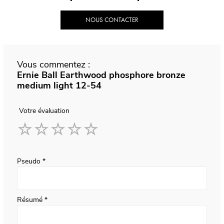
NOUS CONTACTER
Vous commentez :
Ernie Ball Earthwood phosphore bronze
medium light 12-54
Votre évaluation
1
2
3
4
5
star
stars
stars
stars
stars
Pseudo
Résumé