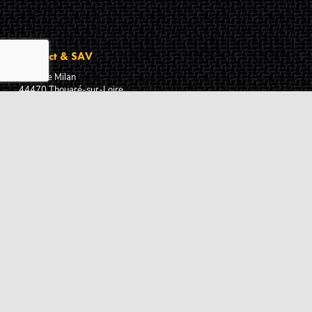
Contact & SAV
2 rue de Milan
44470
Thouaré-sur-Loire
France
Du lundi au vendredi
De 9h à 18h
02 72 24 05 35
(Appel non surtaxé)
NOUS ÉCRIRE
Assistance
Guides d'achat
Questions des musiciens
Modes de livraison
Modes de paiement