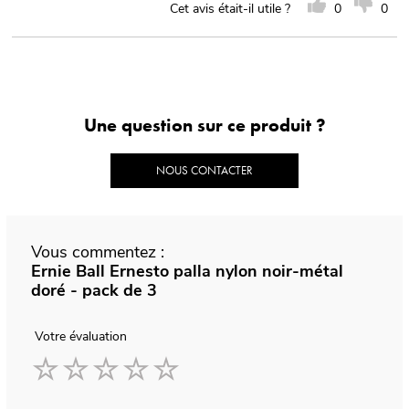
Cet avis était-il utile ?
0
0
Une question sur ce produit ?
NOUS CONTACTER
Vous commentez :
Ernie Ball Ernesto palla nylon noir-métal
doré - pack de 3
Votre évaluation
1
2
3
4
5
star
stars
stars
stars
stars