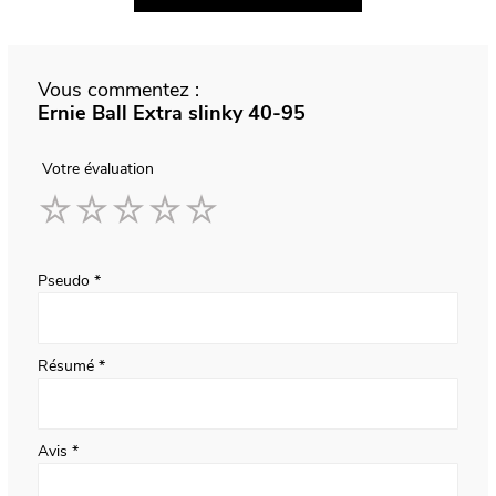
Vous commentez :
Ernie Ball Extra slinky 40-95
Votre évaluation
1
2
3
4
5
star
stars
stars
stars
stars
Pseudo
Résumé
Avis