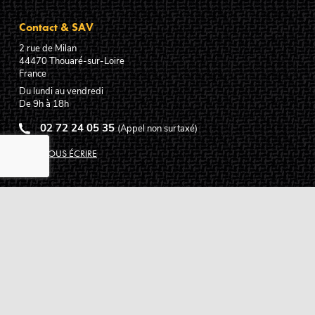
Contact & SAV
2 rue de Milan
44470
Thouaré-sur-Loire
France
Du lundi au vendredi
De 9h à 18h
02 72 24 05 35
(Appel non surtaxé)
NOUS ÉCRIRE
Assistance
Guides d'achat
Questions des musiciens
Modes de livraison
Modes de paiement
Retours produits