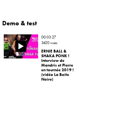
Demo & test
00:03:27
3420 vues
ERNIE BALL &
SHAKA PONK !
Interview de
Mandris et Pierre
en tournée 2019 !
(vidéo La Boite
Noire)