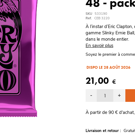
48 - pac
SKU
533190
Ref.
CEB 3220
À l’instar d’Eric Clapton
gamme Slinky Ernie Ball,
dans le monde entier.
En savoir plus
Soyez le premier à comme
DISPO LE 28 AOÛT 2026
21,00
€
-
+
À partir de 90 € d'achat,
G
Livraison et retour :
ratu