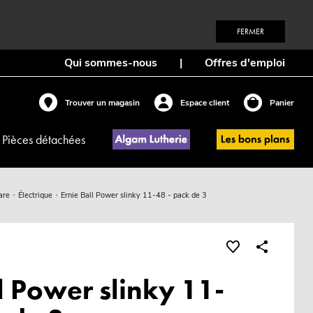
FERMER
Qui sommes-nous
|
Offres d'emploi
Trouver un magasin
Espace client
Panier
Pièces détachées
are
Électrique
Ernie Ball Power slinky 11-48 - pack de 3
l Power slinky 11-