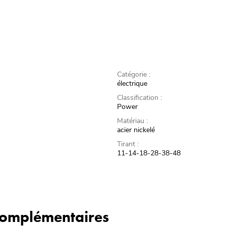
Catégorie :
électrique
Classification :
Power
Matériau :
acier nickelé
Tirant :
11-14-18-28-38-48
 complémentaires