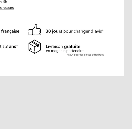
5 35
es retours