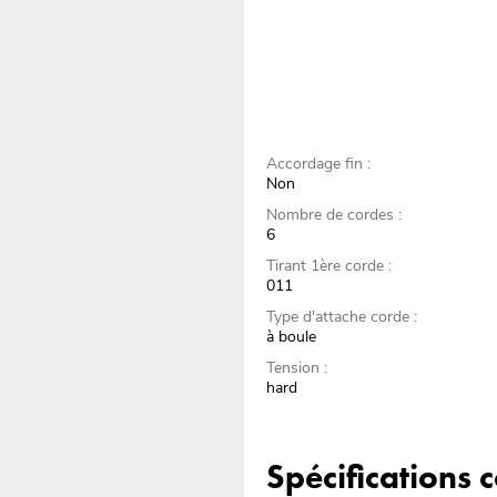
Accordage fin :
Non
Nombre de cordes :
6
Tirant 1ère corde :
011
Type d'attache corde :
à boule
Tension :
hard
Spécifications