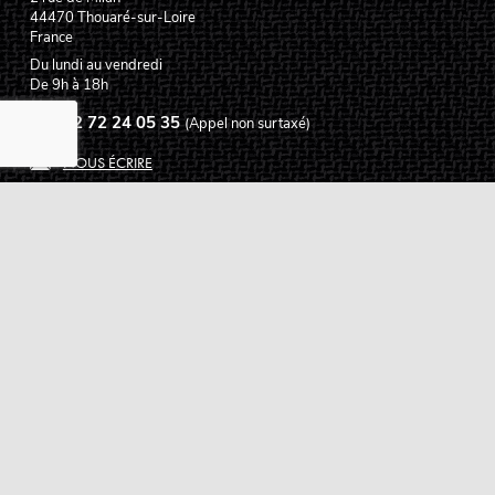
44470
Thouaré-sur-Loire
France
Du lundi au vendredi
De 9h à 18h
02 72 24 05 35
(Appel non surtaxé)
NOUS ÉCRIRE
Assistance
Guides d'achat
Questions des musiciens
Modes de livraison
Modes de paiement
Retours produits
Garanties produits
Service après vente
Centres techniques agréés Algam