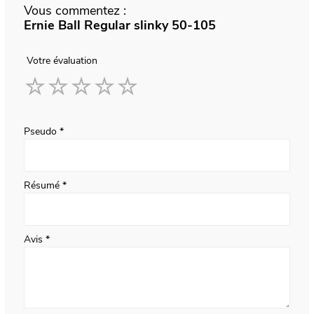
Vous commentez :
Ernie Ball Regular slinky 50-105
Votre évaluation
1
2
3
4
5
star
stars
stars
stars
stars
Pseudo
Résumé
Avis