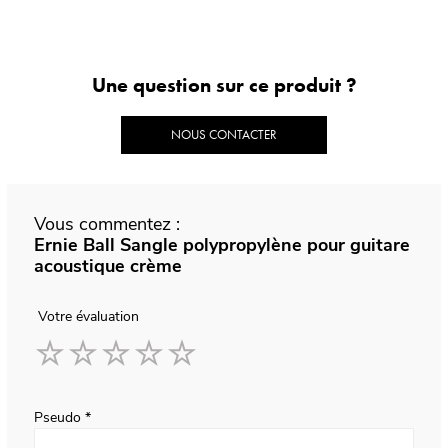
Une question sur ce produit ?
NOUS CONTACTER
Vous commentez :
Ernie Ball Sangle polypropylène pour guitare
acoustique crème
Votre évaluation
1
2
3
4
5
star
stars
stars
stars
stars
Pseudo