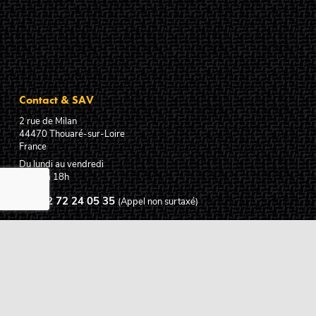
Contact & SAV
2 rue de Milan
44470
Thouaré-sur-Loire
France
Du lundi au vendredi
De 9h à 18h
02 72 24 05 35
(Appel non surtaxé)
NOUS ÉCRIRE
Assistance
Guides d'achat
Questions des musiciens