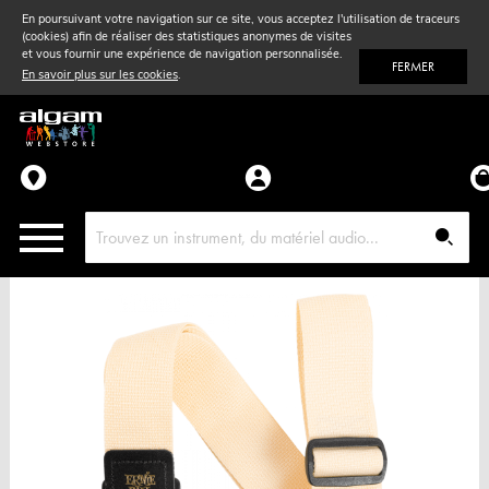
En poursuivant votre navigation sur ce site, vous acceptez l'utilisation de traceurs
(cookies) afin de réaliser des statistiques anonymes de visites
Vent
& Violon
et vous fournir une expérience de navigation personnalisée.
FERMER
En savoir plus sur les cookies
.
Accessoires
Pièces détachées