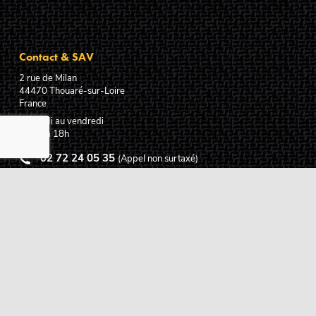
Contact & SAV
2 rue de Milan
44470
Thouaré-sur-Loire
France
Du lundi au vendredi
De 9h à 18h
02 72 24 05 35
(Appel non surtaxé)
NOUS ÉCRIRE
Assistance
Guides d'achat
Questions des musiciens
Modes de livraison
Modes de paiement