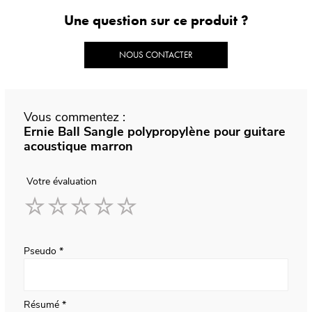
Une question sur ce produit ?
NOUS CONTACTER
Vous commentez :
Ernie Ball Sangle polypropylène pour guitare
acoustique marron
Votre évaluation
1
2
3
4
5
star
stars
stars
stars
stars
Pseudo
Résumé