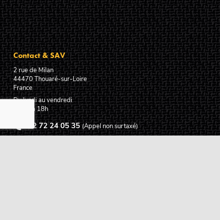
Contact & SAV
2 rue de Milan
44470
Thouaré-sur-Loire
France
Du lundi au vendredi
De 9h à 18h
02 72 24 05 35
(Appel non surtaxé)
NOUS ÉCRIRE
Assistance
Guides d'achat
Questions des musiciens
Modes de livraison