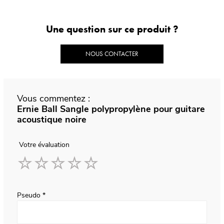
Une question sur ce produit ?
NOUS CONTACTER
Vous commentez :
Ernie Ball Sangle polypropylène pour guitare
acoustique noire
Votre évaluation
1
2
3
4
5
star
stars
stars
stars
stars
Pseudo