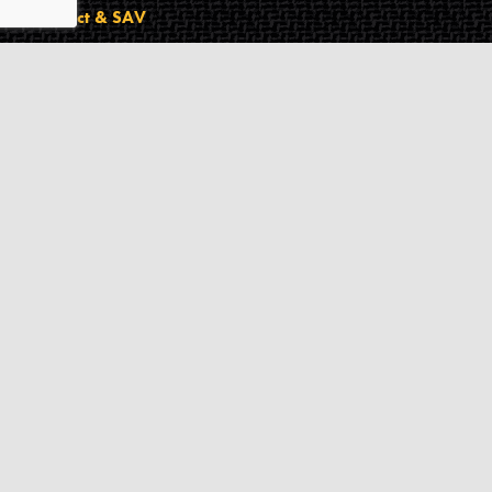
Contact & SAV
2 rue de Milan
44470
Thouaré-sur-Loire
France
Du lundi au vendredi
De 9h à 18h
02 72 24 05 35
(Appel non surtaxé)
NOUS ÉCRIRE
Assistance
Guides d'achat
Questions des musiciens
Modes de livraison
Modes de paiement
Retours produits
Garanties produits