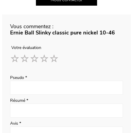
Vous commentez :
Ernie Ball Slinky classic pure nickel 10-46
Votre évaluation
1
2
3
4
5
star
stars
stars
stars
stars
Pseudo
Résumé
Avis