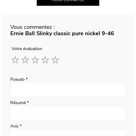
Vous commentez :
Ernie Ball Slinky classic pure nickel 9-46
Votre évaluation
1
2
3
4
5
star
stars
stars
stars
stars
Pseudo
Résumé
Avis