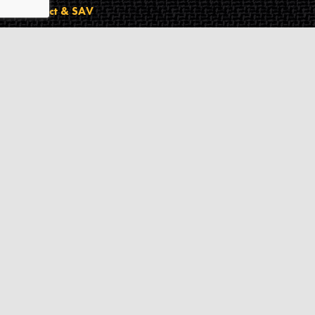
Contact & SAV
2 rue de Milan
44470
Thouaré-sur-Loire
France
Du lundi au vendredi
De 9h à 18h
02 72 24 05 35
(Appel non surtaxé)
NOUS ÉCRIRE
Assistance
Guides d'achat
Questions des musiciens
Modes de livraison
Modes de paiement
Retours produits
Garanties produits