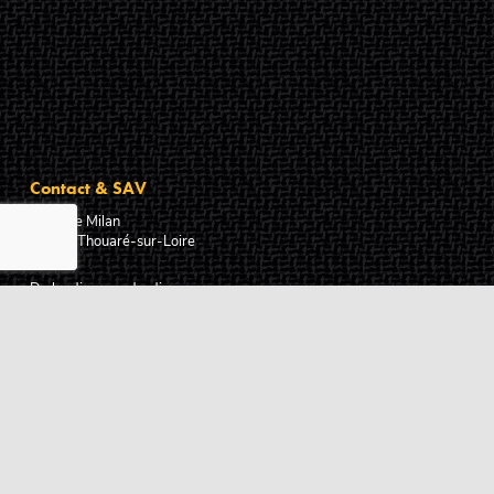
Contact & SAV
2 rue de Milan
44470
Thouaré-sur-Loire
France
Du lundi au vendredi
De 9h à 18h
02 72 24 05 35
(Appel non surtaxé)
NOUS ÉCRIRE
Assistance
Guides d'achat