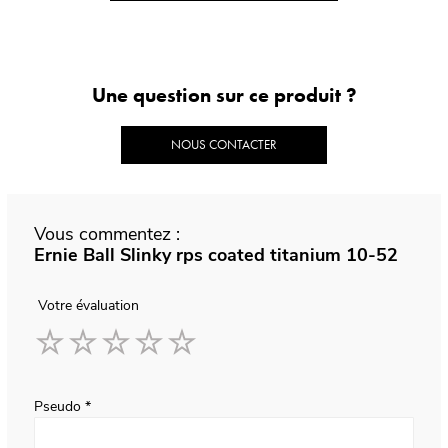
Une question sur ce produit ?
NOUS CONTACTER
Vous commentez :
Ernie Ball Slinky rps coated titanium 10-52
Votre évaluation
1
2
3
4
5
star
stars
stars
stars
stars
Pseudo