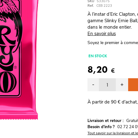
SKU
533075
Ref.
CEB 2223
À l’instar d’Eric Clapton
gamme Slinky Ernie Ball,
dans le monde entier.
En savoir plus
Soyez le premier à comme
EN STOCK
8,20
€
-
+
À partir de 90 € d'achat,
G
Livraison et retour :
ratu
Besoin d'info ?
02 72 24 0
Tout savoir sur la livraison et l