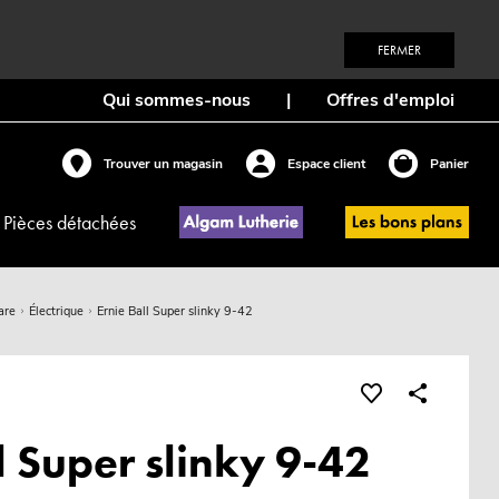
FERMER
Qui sommes-nous
|
Offres d'emploi
Trouver un magasin
Espace client
Panier
Pièces détachées
are
Électrique
Ernie Ball Super slinky 9-42
l Super slinky 9-42